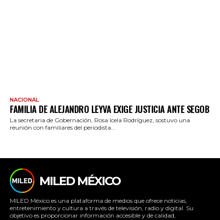
NACIONAL
FAMILIA DE ALEJANDRO LEYVA EXIGE JUSTICIA ANTE SEGOB
La secretaria de Gobernación, Rosa Icela Rodríguez, sostuvo una
reunión con familiares del periodista...
MILED MÉXICO
MILED México es una plataforma de medios que ofrece noticias,
entretenimiento y cultura a través de televisión, radio y digital. Su
objetivo es proporcionar información accesible y de calidad,