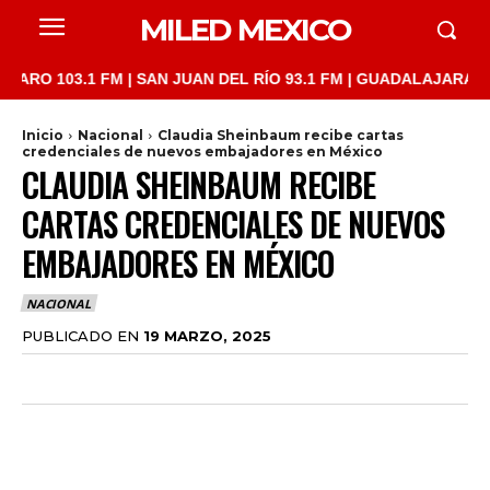
MILED MEXICO
03.1 FM | SAN JUAN DEL RÍO 93.1 FM | GUADALAJARA 1510 AM |
Inicio
Nacional
Claudia Sheinbaum recibe cartas
credenciales de nuevos embajadores en México
CLAUDIA SHEINBAUM RECIBE
CARTAS CREDENCIALES DE NUEVOS
EMBAJADORES EN MÉXICO
NACIONAL
PUBLICADO EN
19 MARZO, 2025