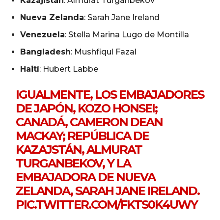
Kazajistán
: Almurat Turganbekov
Nueva Zelanda
: Sarah Jane Ireland
Venezuela
: Stella Marina Lugo de Montilla
Bangladesh
: Mushfiqul Fazal
Haití
: Hubert Labbe
IGUALMENTE, LOS EMBAJADORES
DE JAPÓN, KOZO HONSEI;
CANADÁ, CAMERON DEAN
MACKAY; REPÚBLICA DE
KAZAJSTÁN, ALMURAT
TURGANBEKOV, Y LA
EMBAJADORA DE NUEVA
ZELANDA, SARAH JANE IRELAND.
PIC.TWITTER.COM/FKTS0K4UWY