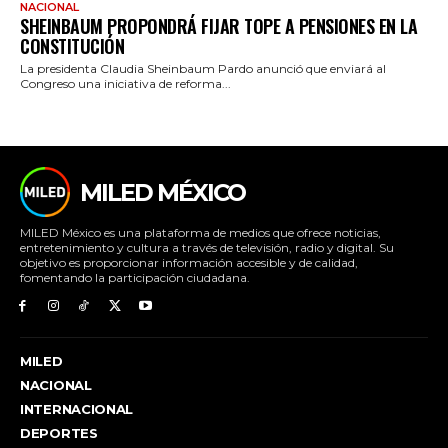
NACIONAL
SHEINBAUM PROPONDRÁ FIJAR TOPE A PENSIONES EN LA
CONSTITUCIÓN
La presidenta Claudia Sheinbaum Pardo anunció que enviará al
Congreso una iniciativa de reforma...
MILED MÉXICO
MILED México es una plataforma de medios que ofrece noticias,
entretenimiento y cultura a través de televisión, radio y digital. Su
objetivo es proporcionar información accesible y de calidad,
fomentando la participación ciudadana.
MILED
NACIONAL
INTERNACIONAL
DEPORTES