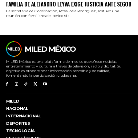
FAMILIA DE ALEJANDRO LEYVA EXIGE JUSTICIA ANTE SEGOB
La secretaria de Gobernación, Rosa Icela Rodríguez, sostuvo una
reunión con familiares del periodista...
MILED MÉXICO
MILED México es una plataforma de medios que ofrece noticias,
entretenimiento y cultura a través de televisión, radio y digital. Su
objetivo es proporcionar información accesible y de calidad,
fomentando la participación ciudadana.
MILED
NACIONAL
INTERNACIONAL
DEPORTES
TECNOLOGÍA
ESPECTÁCULOS