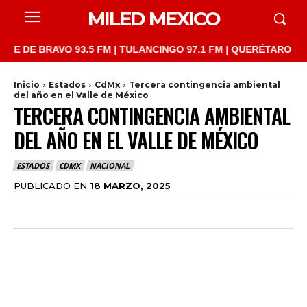
MILED MEXICO
 BRAVO 93.5 FM | TULANCINGO 97.1 FM | QUERÉTARO 103.1 FM |
Inicio
Estados
CdMx
Tercera contingencia ambiental
del año en el Valle de México
TERCERA CONTINGENCIA AMBIENTAL
DEL AÑO EN EL VALLE DE MÉXICO
ESTADOS
CDMX
NACIONAL
PUBLICADO EN
18 MARZO, 2025