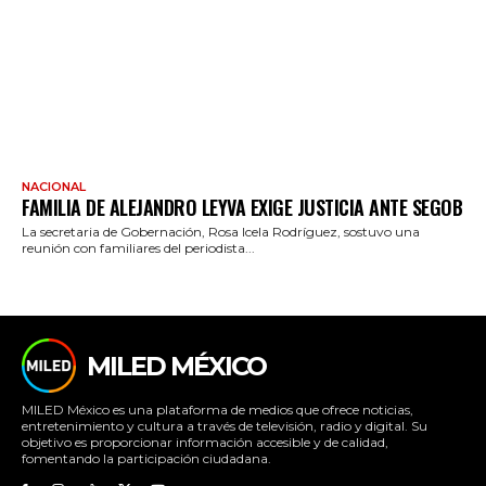
NACIONAL
FAMILIA DE ALEJANDRO LEYVA EXIGE JUSTICIA ANTE SEGOB
La secretaria de Gobernación, Rosa Icela Rodríguez, sostuvo una
reunión con familiares del periodista...
MILED MÉXICO
MILED México es una plataforma de medios que ofrece noticias,
entretenimiento y cultura a través de televisión, radio y digital. Su
objetivo es proporcionar información accesible y de calidad,
fomentando la participación ciudadana.