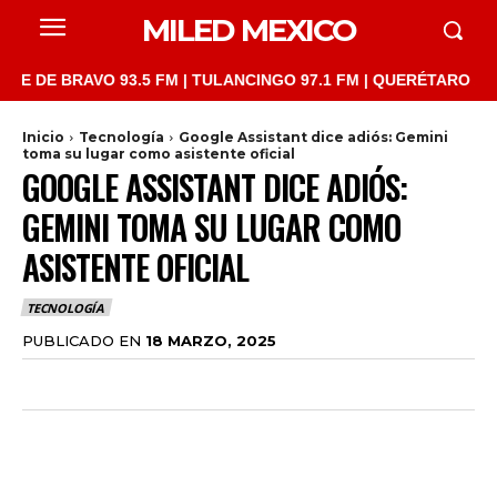
MILED MEXICO
 BRAVO 93.5 FM | TULANCINGO 97.1 FM | QUERÉTARO 103.1 FM |
Inicio
Tecnología
Google Assistant dice adiós: Gemini
toma su lugar como asistente oficial
GOOGLE ASSISTANT DICE ADIÓS:
GEMINI TOMA SU LUGAR COMO
ASISTENTE OFICIAL
TECNOLOGÍA
PUBLICADO EN
18 MARZO, 2025