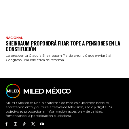
NACIONAL
SHEINBAUM PROPONDRÁ FIJAR TOPE A PENSIONES EN LA
CONSTITUCIÓN
La presidenta Claudia Sheinbaum Pardo anunció que enviará al
Congreso una iniciativa de reforma...
MILED MÉXICO
MILED México es una plataforma de medios que ofrece noticias,
entretenimiento y cultura a través de televisión, radio y digital. Su
objetivo es proporcionar información accesible y de calidad,
fomentando la participación ciudadana.