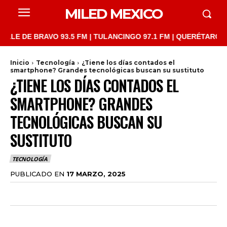
MILED MEXICO
 DE BRAVO 93.5 FM | TULANCINGO 97.1 FM | QUERÉTARO 103.1 FM
Inicio
Tecnología
¿Tiene los días contados el
smartphone? Grandes tecnológicas buscan su sustituto
¿TIENE LOS DÍAS CONTADOS EL
SMARTPHONE? GRANDES
TECNOLÓGICAS BUSCAN SU
SUSTITUTO
TECNOLOGÍA
PUBLICADO EN
17 MARZO, 2025