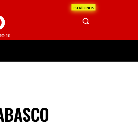
ESCRÍBENOS
O
 | SAN JUAN DEL RÍO 93.1 FM | GUADALAJARA 1510 AM | LA PAZ 95.
ÁCULOS
CIENCIA
ESTADOS
OPINI
TABASCO