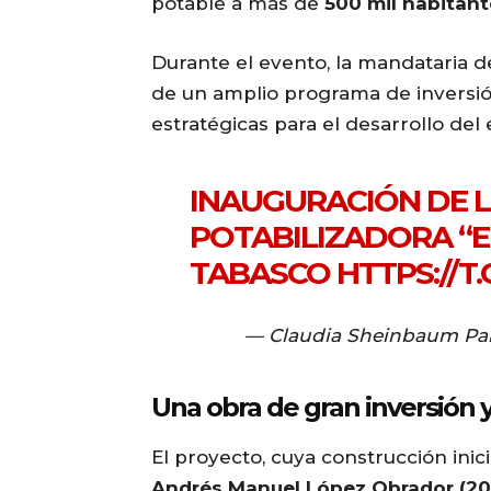
potable a más de
500 mil habitant
Durante el evento, la mandataria d
de un amplio programa de inversión
estratégicas para el desarrollo del
INAUGURACIÓN DE 
POTABILIZADORA “EL
TABASCO
HTTPS://T
— Claudia Sheinbaum Pa
Una obra de gran inversión 
El proyecto, cuya construcción inic
Andrés Manuel López Obrador (20