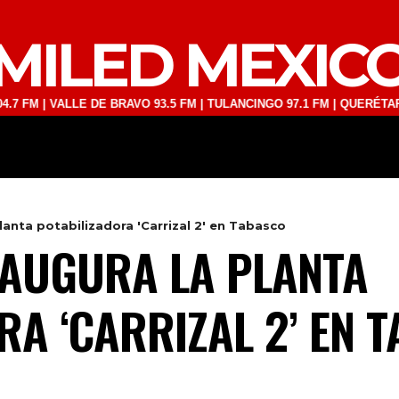
MILED MEXIC
ALLE DE BRAVO 93.5 FM | TULANCINGO 97.1 FM | QUERÉTARO 103.1 FM
DEPORTES
TECNOLOGÍA
ESPECT
anta potabilizadora 'Carrizal 2' en Tabasco
AUGURA LA PLANTA
RA ‘CARRIZAL 2’ EN 