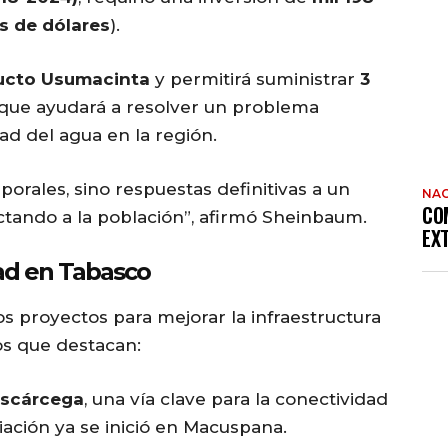
s de dólares
).
ucto Usumacinta
y permitirá suministrar
3
o que ayudará a resolver un problema
ad del agua en la región.
orales, sino respuestas definitivas a un
NAC
CO
tando a la población”, afirmó Sheinbaum.
EX
dad en Tabasco
proyectos para mejorar la infraestructura
los que destacan:
Escárcega
, una vía clave para la conectividad
ación ya se inició en Macuspana.