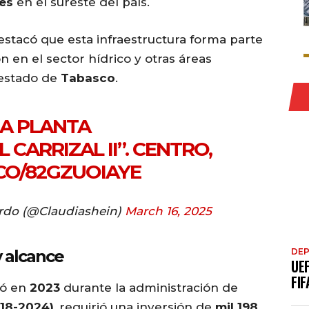
es
en el sureste del país.
estacó que esta infraestructura forma parte
 en el sector hídrico y otras áreas
 estado de
Tabasco
.
LA PLANTA
 CARRIZAL II”. CENTRO,
.CO/82GZUOIAYE
rdo (@Claudiashein)
March 16, 2025
y alcance
DE
UE
FIF
ió en
2023
durante la administración de
18-2024)
, requirió una inversión de
mil 198