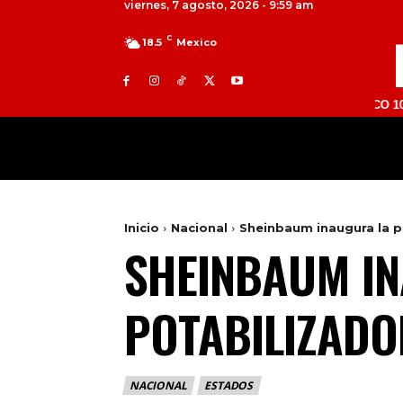
viernes, 7 agosto, 2026 - 9:59 am
C
18.5
Mexico
TOLUCA 98.9 FM | ATLACOMULCO 104.7 FM | V
MILED
NACIONAL
INTERNACIONAL
Inicio
Nacional
Sheinbaum inaugura la pl
SHEINBAUM IN
POTABILIZADO
NACIONAL
ESTADOS