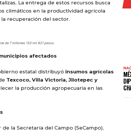
talizas. La entrega de estos recursos busca
s climáticos en la productividad agrícola
 la recuperación del sector.
otal de 7 millones 133 mil 821 pesos.
municipios afectados
NAC
bierno estatal distribuyó
insumos agrícolas
MÉ
DI
 de
Texcoco, Villa Victoria, Jilotepec y
CH
talecer la producción agropecuaria en las
os
ar de la Secretaría del Campo (SeCampo),