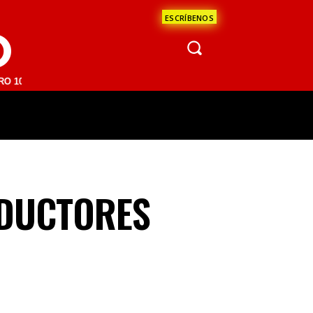
ESCRÍBENOS
O
 FM | SAN JUAN DEL RÍO 93.1 FM | GUADALAJARA 1510 AM | LA PAZ 
ÁCULOS
CIENCIA
ESTADOS
OPINI
ODUCTORES