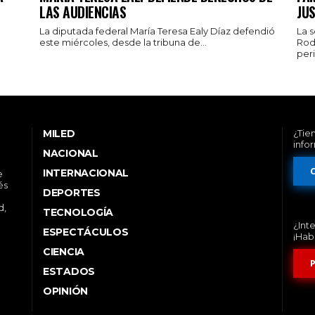
LAS AUDIENCIAS
JUS
La diputada federal María Teresa Ealy Díaz defendió
La 
este miércoles, desde la tribuna de...
Rod
peri
MILED
¿Tie
info
NACIONAL
INTERNACIONAL
e
és
DEPORTES
d,
TECNOLOGÍA
¿Int
ESPECTÁCULOS
¡Hab
CIENCIA
ESTADOS
OPINIÓN