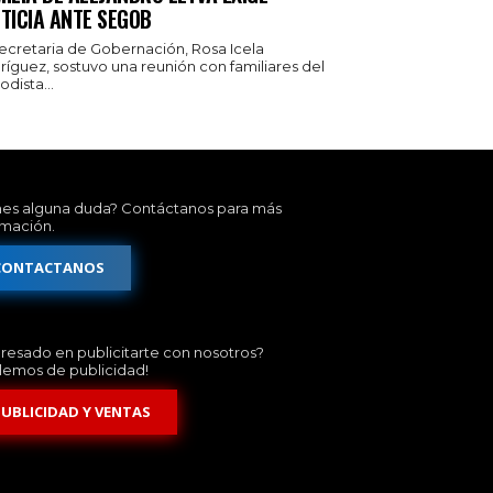
TICIA ANTE SEGOB
secretaria de Gobernación, Rosa Icela
ríguez, sostuvo una reunión con familiares del
odista...
nes alguna duda? Contáctanos para más
rmación.
CONTACTANOS
eresado en publicitarte con nosotros?
lemos de publicidad!
PUBLICIDAD Y VENTAS