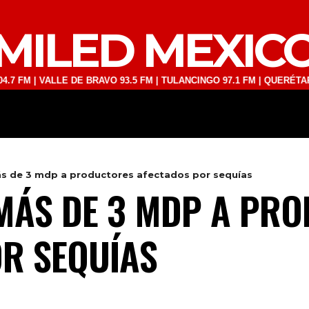
MILED MEXIC
| VALLE DE BRAVO 93.5 FM | TULANCINGO 97.1 FM | QUERÉTARO 103.1
DEPORTES
TECNOLOGÍA
ESPECT
s de 3 mdp a productores afectados por sequías
MÁS DE 3 MDP A PR
R SEQUÍAS