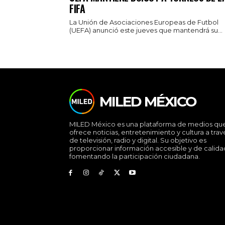
FIFA
La Unión de Asociaciones Europeas de Futbol
(UEFA) anunció este jueves que mantendrá su...
MILED MÉXICO
MILED México es una plataforma de medios qu
ofrece noticias, entretenimiento y cultura a trav
de televisión, radio y digital. Su objetivo es
proporcionar información accesible y de calida
fomentando la participación ciudadana.