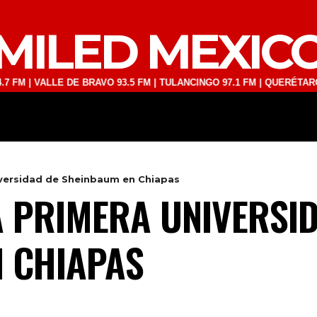
MILED MEXIC
ALLE DE BRAVO 93.5 FM | TULANCINGO 97.1 FM | QUERÉTARO 103.1 FM
DEPORTES
TECNOLOGÍA
ESPECT
iversidad de Sheinbaum en Chiapas
 PRIMERA UNIVERSI
 CHIAPAS