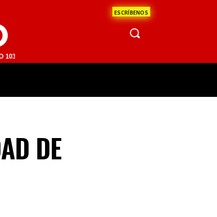
ESCRÍBENOS
O
 | SAN JUAN DEL RÍO 93.1 FM | GUADALAJARA 1510 AM | LA PAZ 95.1
ÁCULOS
CIENCIA
ESTADOS
OPINI
DAD DE