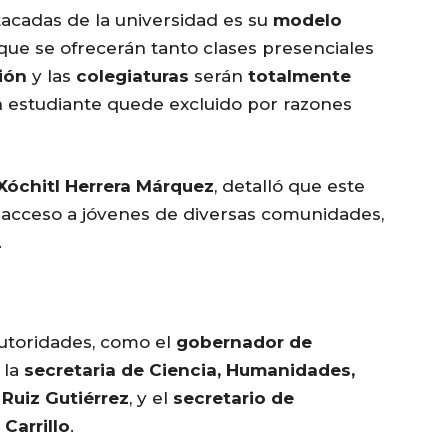
tacadas de la universidad es su
modelo
a que se ofrecerán tanto clases presenciales
ión
y las
colegiaturas
serán
totalmente
n estudiante quede excluido por razones
Xóchitl Herrera Márquez
, detalló que este
l acceso a jóvenes de diversas comunidades,
.
utoridades, como el
gobernador de
, la
secretaria de Ciencia, Humanidades,
Ruiz Gutiérrez
, y el
secretario de
Carrillo
.