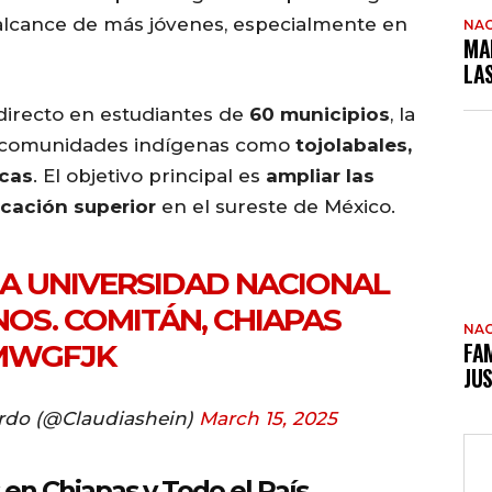
alcance de más jóvenes, especialmente en
NAC
MA
LA
directo en estudiantes de
60 municipios
, la
a comunidades indígenas como
tojolabales,
ecas
. El objetivo principal es
ampliar las
cación superior
en el sureste de México.
A UNIVERSIDAD NACIONAL
OS. COMITÁN, CHIAPAS
NAC
FAM
OMWGFJK
JUS
rdo (@Claudiashein)
March 15, 2025
en Chiapas y Todo el País