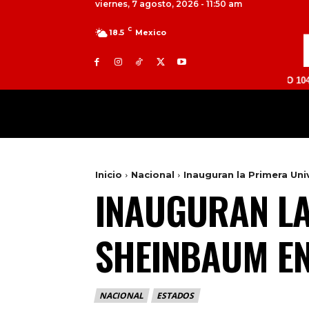
viernes, 7 agosto, 2026 - 11:50 am
C
18.5
Mexico
TOLUCA 98.9 FM | ATLACOMULCO 104.7 FM | V
MILED
NACIONAL
INTERNACIONAL
Inicio
Nacional
Inauguran la Primera Un
INAUGURAN LA
SHEINBAUM EN
NACIONAL
ESTADOS