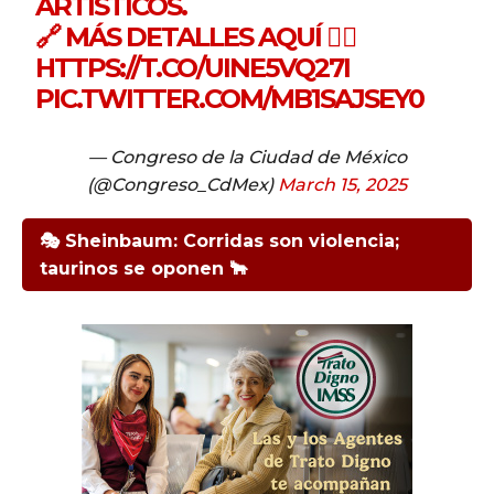
ARTÍSTICOS.
🔗 MÁS DETALLES AQUÍ 👇🏽
HTTPS://T.CO/UINE5VQ27I
PIC.TWITTER.COM/MB1SAJSEY0
— Congreso de la Ciudad de México
(@Congreso_CdMex)
March 15, 2025
🎭 Sheinbaum: Corridas son violencia;
taurinos se oponen 🐂