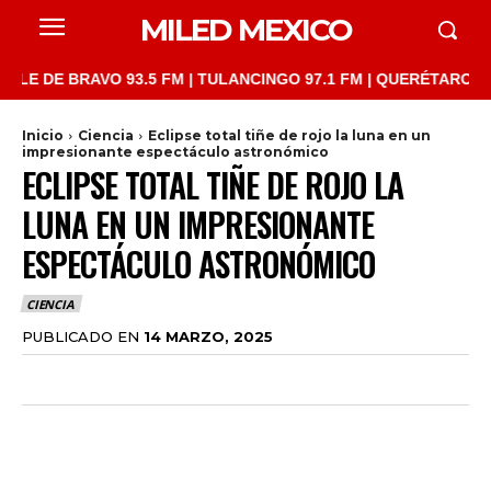
MILED MEXICO
E BRAVO 93.5 FM | TULANCINGO 97.1 FM | QUERÉTARO 103.1 FM 
Inicio
Ciencia
Eclipse total tiñe de rojo la luna en un
impresionante espectáculo astronómico
ECLIPSE TOTAL TIÑE DE ROJO LA
LUNA EN UN IMPRESIONANTE
ESPECTÁCULO ASTRONÓMICO
CIENCIA
PUBLICADO EN
14 MARZO, 2025