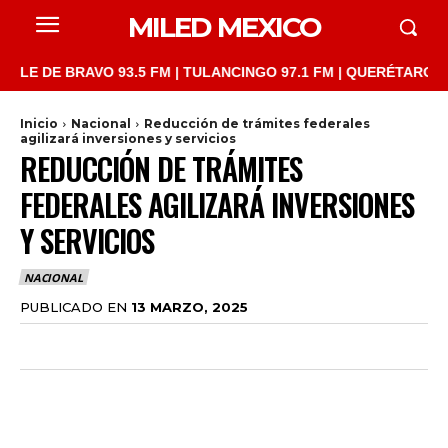
MILED MEXICO
DE BRAVO 93.5 FM | TULANCINGO 97.1 FM | QUERÉTARO 103.1 FM
Inicio
Nacional
Reducción de trámites federales
agilizará inversiones y servicios
REDUCCIÓN DE TRÁMITES
FEDERALES AGILIZARÁ INVERSIONES
Y SERVICIOS
NACIONAL
PUBLICADO EN
13 MARZO, 2025