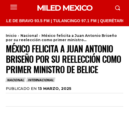
MILED MEXICO
DE BRAVO 93.5 FM | TULANCINGO 97.1 FM | QUERÉTARO 103.1 FM
Inicio
Nacional
México felicita a Juan Antonio Briseño
por su reelección como primer ministro...
MÉXICO FELICITA A JUAN ANTONIO
BRISEÑO POR SU REELECCIÓN COMO
PRIMER MINISTRO DE BELICE
NACIONAL
INTERNACIONAL
PUBLICADO EN
13 MARZO, 2025