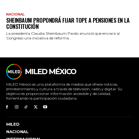
NACIONAL
SHEINBAUM PROPONDRÁ FIJAR TOPE A PENSIONES EN LA
CONSTITUCIÓN
La presidenta Claudia Sheinbaum Pardo anunció que enviará al
Congreso una iniciativa de reforma...
MILED MÉXICO
MILED México es una plataforma de medios que ofrece noticias,
entretenimiento y cultura a través de televisión, radio y digital. Su
objetivo es proporcionar información accesible y de calidad,
fomentando la participación ciudadana.
MILED
NACIONAL
INTERNACIONAL