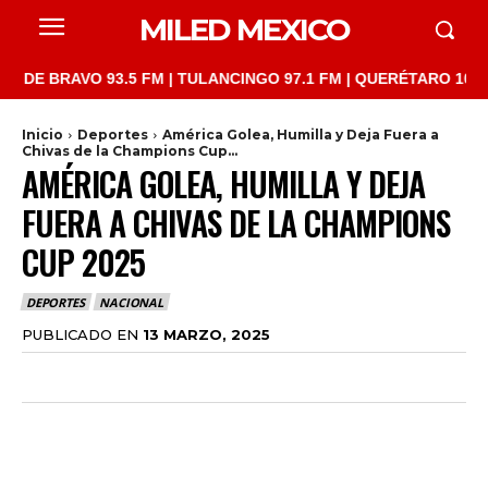
MILED MEXICO
RAVO 93.5 FM | TULANCINGO 97.1 FM | QUERÉTARO 103.1 FM | S
Inicio
Deportes
América Golea, Humilla y Deja Fuera a
Chivas de la Champions Cup...
AMÉRICA GOLEA, HUMILLA Y DEJA
FUERA A CHIVAS DE LA CHAMPIONS
CUP 2025
DEPORTES
NACIONAL
PUBLICADO EN
13 MARZO, 2025