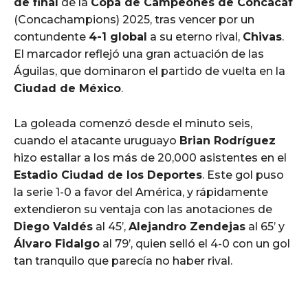
de final
de la
Copa de Campeones de Concacaf
(Concachampions) 2025, tras vencer por un
contundente
4-1 global
a su eterno rival,
Chivas
.
El marcador reflejó una gran actuación de las
Águilas, que dominaron el partido de vuelta en la
Ciudad de México
.
La goleada comenzó desde el minuto seis,
cuando el atacante uruguayo
Brian Rodríguez
hizo estallar a los más de 20,000 asistentes en el
Estadio Ciudad de los Deportes
. Este gol puso
la serie 1-0 a favor del América, y rápidamente
extendieron su ventaja con las anotaciones de
Diego Valdés
al 45’,
Alejandro Zendejas
al 65’ y
Álvaro Fidalgo
al 79’, quien selló el 4-0 con un gol
tan tranquilo que parecía no haber rival.