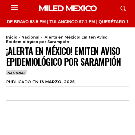
MILED MEXICO
RAVO 93.5 FM | TULANCINGO 97.1 FM | QUERÉTARO 103.1 FM | S
Inicio
Nacional
¡Alerta en México! Emiten Aviso
Epidemiológico por Sarampión
¡ALERTA EN MÉXICO! EMITEN AVISO
EPIDEMIOLÓGICO POR SARAMPIÓN
NACIONAL
PUBLICADO EN
13 MARZO, 2025