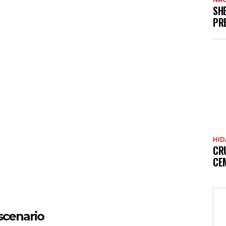
SH
PR
HI
CR
CE
scenario