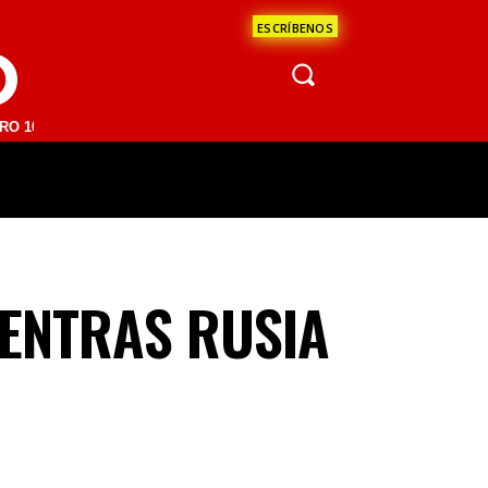
ESCRÍBENOS
O
FM | SAN JUAN DEL RÍO 93.1 FM | GUADALAJARA 1510 AM | LA PAZ 95
ÁCULOS
CIENCIA
ESTADOS
OPINI
IENTRAS RUSIA