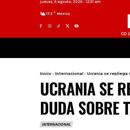
jueves, 6 agosto, 2026 - 12:51 am
C
17.3
Mexico
TOLUCA 98.9 FM | ATLACOMULCO 104.7 FM |
MILED
NACIONAL
INTERNACIONAL
Inicio
Internacional
Ucrania se repliega
UCRANIA SE R
DUDA SOBRE 
INTERNACIONAL