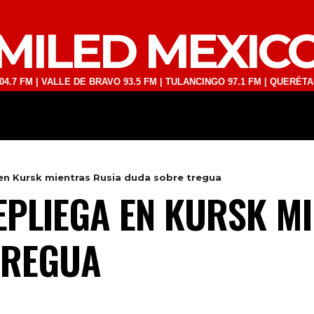
MILED MEXIC
 VALLE DE BRAVO 93.5 FM | TULANCINGO 97.1 FM | QUERÉTARO 103.1 
DEPORTES
TECNOLOGÍA
ESPECT
 en Kursk mientras Rusia duda sobre tregua
EPLIEGA EN KURSK M
TREGUA