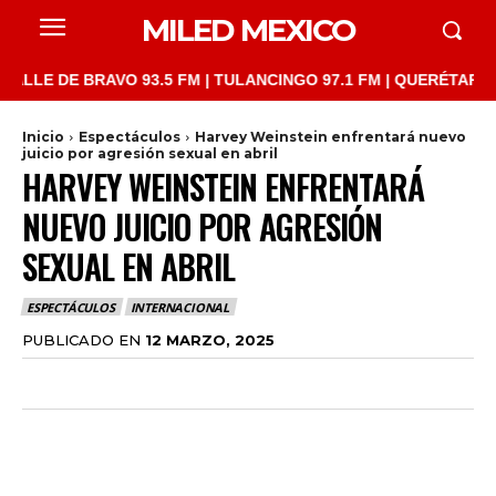
MILED MEXICO
E DE BRAVO 93.5 FM | TULANCINGO 97.1 FM | QUERÉTARO 103.1 
Inicio
Espectáculos
Harvey Weinstein enfrentará nuevo
juicio por agresión sexual en abril
HARVEY WEINSTEIN ENFRENTARÁ
NUEVO JUICIO POR AGRESIÓN
SEXUAL EN ABRIL
ESPECTÁCULOS
INTERNACIONAL
PUBLICADO EN
12 MARZO, 2025