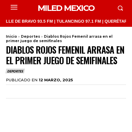
MILED MEXICO
E DE BRAVO 93.5 FM | TULANCINGO 97.1 FM | QUERÉTARO 103.1 
Inicio
Deportes
Diablos Rojos Femenil arrasa en el
primer juego de semifinales
DIABLOS ROJOS FEMENIL ARRASA EN
EL PRIMER JUEGO DE SEMIFINALES
DEPORTES
PUBLICADO EN
12 MARZO, 2025