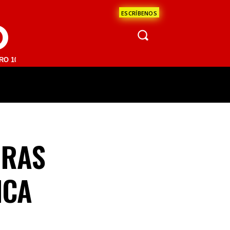
ESCRÍBENOS
O
M | SAN JUAN DEL RÍO 93.1 FM | GUADALAJARA 1510 AM | LA PAZ 95
ÁCULOS
CIENCIA
ESTADOS
OPINI
ORAS
ICA