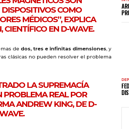
LES MAGNÉTICOS SON
AR
N DISPOSITIVOS COMO
PR
ORES MÉDICOS”, EXPLICA
CIENTÍFICO EN D-WAVE.
temas de
dos, tres e infinitas dimensiones
, y
as clásicas no pueden resolver el problema
DE
RADO LA SUPREMACÍA
FE
DI
N PROBLEMA REAL POR
IRMA ANDREW KING, DE D-
WAVE.