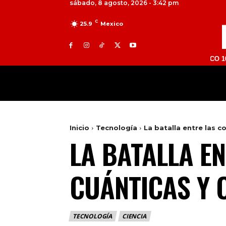
sábado, 8 agosto, 2026 - 3:42 pm
C
25.9
Mexico
TOLUCA 98.9 FM | ATLACOMULCO 104.7 FM | 
MILED
NACIONAL
INTERNACIONAL
Inicio
Tecnología
La batalla entre las c
LA BATALLA E
CUÁNTICAS Y C
TECNOLOGÍA
CIENCIA