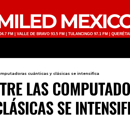
MILED MEXIC
VALLE DE BRAVO 93.5 FM | TULANCINGO 97.1 FM | QUERÉTARO 103.1 F
DEPORTES
TECNOLOGÍA
ESPECT
omputadoras cuánticas y clásicas se intensifica
NTRE LAS COMPUTAD
LÁSICAS SE INTENSIF