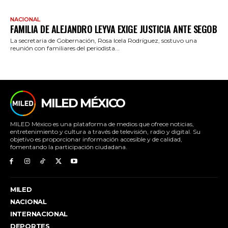
NACIONAL
FAMILIA DE ALEJANDRO LEYVA EXIGE JUSTICIA ANTE SEGOB
La secretaria de Gobernación, Rosa Icela Rodríguez, sostuvo una
reunión con familiares del periodista...
MILED MÉXICO
MILED México es una plataforma de medios que ofrece noticias,
entretenimiento y cultura a través de televisión, radio y digital. Su
objetivo es proporcionar información accesible y de calidad,
fomentando la participación ciudadana.
MILED
NACIONAL
INTERNACIONAL
DEPORTES