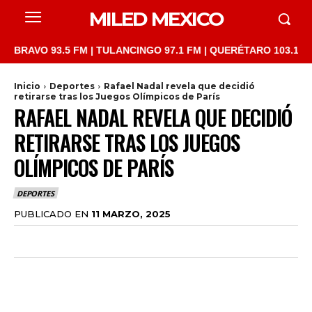
MILED MEXICO
O 93.5 FM | TULANCINGO 97.1 FM | QUERÉTARO 103.1 FM | SAN 
Inicio
Deportes
Rafael Nadal revela que decidió
retirarse tras los Juegos Olímpicos de París
RAFAEL NADAL REVELA QUE DECIDIÓ
RETIRARSE TRAS LOS JUEGOS
OLÍMPICOS DE PARÍS
DEPORTES
PUBLICADO EN
11 MARZO, 2025