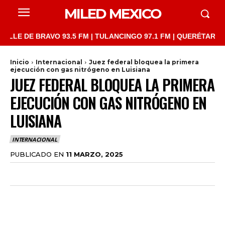
MILED MEXICO
DE BRAVO 93.5 FM | TULANCINGO 97.1 FM | QUERÉTARO 103.1 FM
Inicio
Internacional
Juez federal bloquea la primera
ejecución con gas nitrógeno en Luisiana
JUEZ FEDERAL BLOQUEA LA PRIMERA
EJECUCIÓN CON GAS NITRÓGENO EN
LUISIANA
INTERNACIONAL
PUBLICADO EN
11 MARZO, 2025