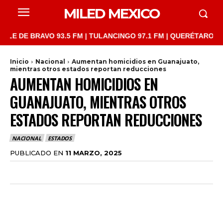
MILED MEXICO
E BRAVO 93.5 FM | TULANCINGO 97.1 FM | QUERÉTARO 103.1 FM 
Inicio
Nacional
Aumentan homicidios en Guanajuato,
mientras otros estados reportan reducciones
AUMENTAN HOMICIDIOS EN
GUANAJUATO, MIENTRAS OTROS
ESTADOS REPORTAN REDUCCIONES
NACIONAL
ESTADOS
PUBLICADO EN
11 MARZO, 2025