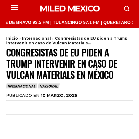
MILED MEXICO
 BRAVO 93.5 FM | TULANCINGO 97.1 FM | QUERÉTARO 103.1 FM | 
Inicio
Internacional
Congresistas de EU piden a Trump
intervenir en caso de Vulcan Materials...
CONGRESISTAS DE EU PIDEN A
TRUMP INTERVENIR EN CASO DE
VULCAN MATERIALS EN MÉXICO
INTERNACIONAL
NACIONAL
PUBLICADO EN
10 MARZO, 2025