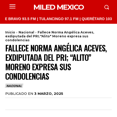
MILED MEXICO
O 93.5 FM | TULANCINGO 97.1 FM | QUERÉTARO 103.1 FM | SAN 
Inicio
Nacional
Fallece Norma Angélica Aceves,
exdiputada del PRI; "Alito" Moreno expresa sus
condolencias
FALLECE NORMA ANGÉLICA ACEVES,
EXDIPUTADA DEL PRI; “ALITO”
MORENO EXPRESA SUS
CONDOLENCIAS
NACIONAL
PUBLICADO EN
3 MARZO, 2025