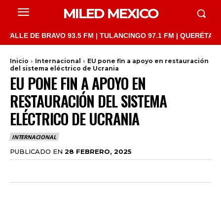
MILED MEXICO
E DE BRAVO 93.5 FM | TULANCINGO 97.1 FM | QUERÉTARO 103.1 
Inicio
Internacional
EU pone fin a apoyo en restauración
del sistema eléctrico de Ucrania
EU PONE FIN A APOYO EN
RESTAURACIÓN DEL SISTEMA
ELÉCTRICO DE UCRANIA
INTERNACIONAL
PUBLICADO EN
28 FEBRERO, 2025