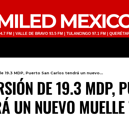
MILED MEXIC
ALLE DE BRAVO 93.5 FM | TULANCINGO 97.1 FM | QUERÉTARO 103.1 F
DEPORTES
TECNOLOGÍA
ESPECT
e 19.3 MDP, Puerto San Carlos tendrá un nuevo...
RSIÓN DE 19.3 MDP, 
Á UN NUEVO MUELLE 