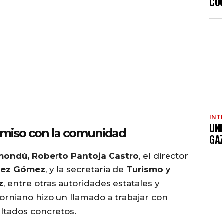
CO
INT
UN
omiso con la comunidad
GA
ondú, Roberto Pantoja Castro
, el director
dez Gómez
, y la secretaria de
Turismo y
z
, entre otras autoridades estatales y
forniano hizo un llamado a trabajar con
ultados concretos.