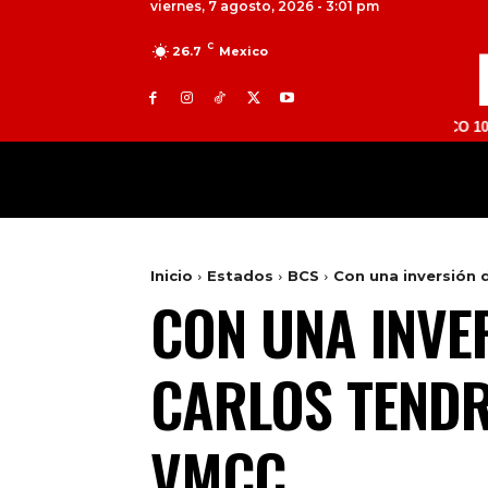
viernes, 7 agosto, 2026 - 3:01 pm
C
26.7
Mexico
TOLUCA 98.9 FM | ATLACOMULCO 104.7 FM | V
MILED
NACIONAL
INTERNACIONAL
Inicio
Estados
BCS
Con una inversión d
CON UNA INVE
CARLOS TENDR
VMCC