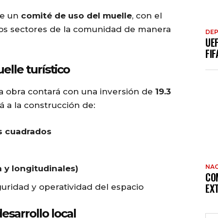
de un
comité de uso del muelle
, con el
 los sectores de la comunidad de manera
DE
UE
FIF
elle turístico
la obra contará con una inversión de
19.3
á a la construcción de:
s cuadrados
NAC
 y longitudinales)
CO
EX
uridad y operatividad del espacio
esarrollo local