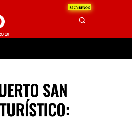
ESCRÍBENOS
O
M | SAN JUAN DEL RÍO 93.1 FM | GUADALAJARA 1510 AM | LA PAZ 95.
ÁCULOS
CIENCIA
ESTADOS
OPINI
PUERTO SAN
TURÍSTICO: