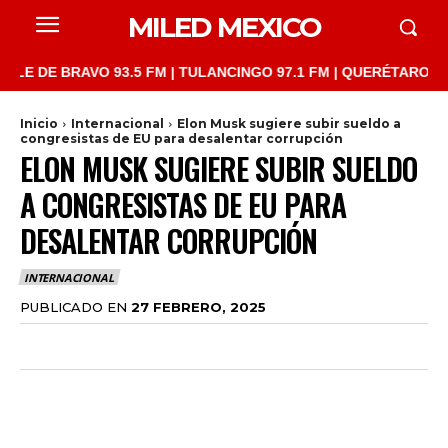
MILED MEXICO
E BRAVO 93.5 FM | TULANCINGO 97.1 FM | QUERÉTARO 103.1 FM 
Inicio
Internacional
Elon Musk sugiere subir sueldo a
congresistas de EU para desalentar corrupción
ELON MUSK SUGIERE SUBIR SUELDO
A CONGRESISTAS DE EU PARA
DESALENTAR CORRUPCIÓN
INTERNACIONAL
PUBLICADO EN
27 FEBRERO, 2025