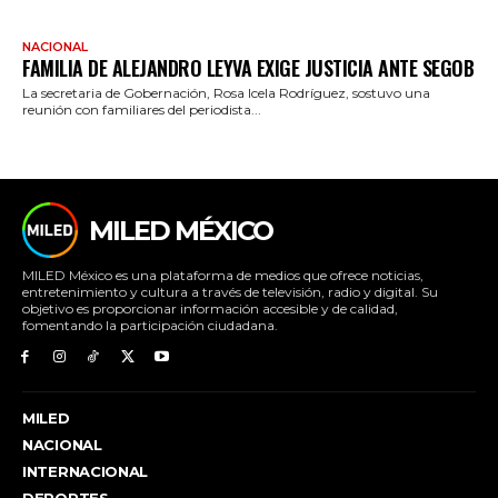
NACIONAL
FAMILIA DE ALEJANDRO LEYVA EXIGE JUSTICIA ANTE SEGOB
La secretaria de Gobernación, Rosa Icela Rodríguez, sostuvo una
reunión con familiares del periodista...
MILED MÉXICO
MILED México es una plataforma de medios que ofrece noticias,
entretenimiento y cultura a través de televisión, radio y digital. Su
objetivo es proporcionar información accesible y de calidad,
fomentando la participación ciudadana.
MILED
NACIONAL
INTERNACIONAL
DEPORTES