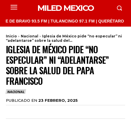
MILED MEXICO
E BRAVO 93.5 FM | TULANCINGO 97.1 FM | QUERÉTARO 103.1 FM 
Inicio
Nacional
Iglesia de México pide “no especular” ni
“adelantarse” sobre la salud del...
IGLESIA DE MÉXICO PIDE “NO
ESPECULAR” NI “ADELANTARSE”
SOBRE LA SALUD DEL PAPA
FRANCISCO
NACIONAL
PUBLICADO EN
23 FEBRERO, 2025