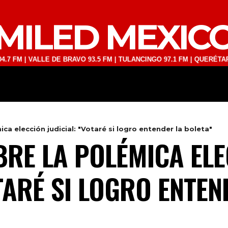
MILED MEXIC
VALLE DE BRAVO 93.5 FM | TULANCINGO 97.1 FM | QUERÉTARO 103.1 F
DEPORTES
TECNOLOGÍA
ESPECT
ca elección judicial: "Votaré si logro entender la boleta"
RE LA POLÉMICA ELE
TARÉ SI LOGRO ENTEN