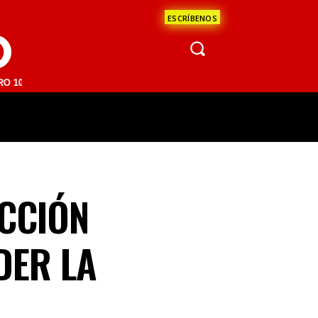
ESCRÍBENOS
O
M | SAN JUAN DEL RÍO 93.1 FM | GUADALAJARA 1510 AM | LA PAZ 95.
ÁCULOS
CIENCIA
ESTADOS
OPINI
CCIÓN
DER LA