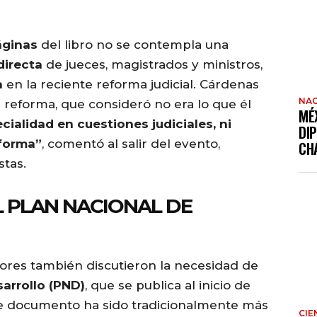
áginas
del libro no se contempla una
directa
de jueces, magistrados y ministros,
a
en la reciente reforma judicial. Cárdenas
NAC
reforma, que consideró no era lo que él
MÉ
ialidad en cuestiones judiciales, ni
DI
eforma”
, comentó al salir del evento,
CH
stas.
L PLAN NACIONAL DE
utores también discutieron la necesidad de
sarrollo (PND)
, que se publica al inicio de
te documento ha sido tradicionalmente más
CIE