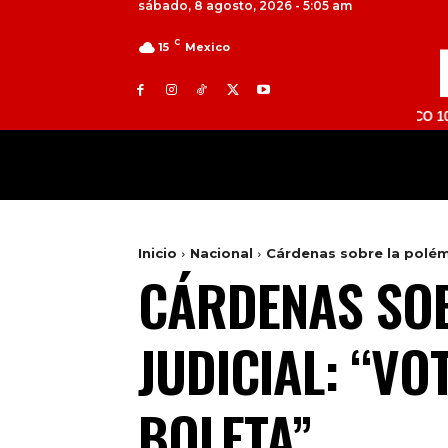
sábado, 8 agosto, 2026 - 5:05 am
C
15
Mexico
TOLUCA 98.9 FM | ATLACOMULCO 104.7 FM | 
MILED
NACIONAL
INTERNACIONAL
Inicio
Nacional
Cárdenas sobre la polémi
CÁRDENAS SOB
JUDICIAL: “VO
BOLETA”