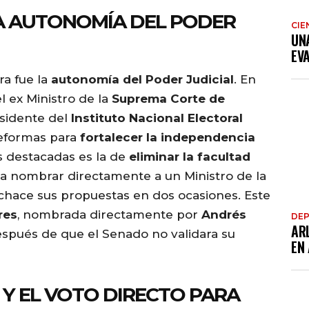
A AUTONOMÍA DEL PODER
CIE
UN
EV
ra fue la
autonomía del Poder Judicial
. En
l ex Ministro de la
Suprema Corte de
residente del
Instituto Nacional Electoral
reformas para
fortalecer la independencia
s destacadas es la de
eliminar la facultad
a nombrar directamente a un Ministro de la
chace sus propuestas en dos ocasiones. Este
res
, nombrada directamente por
Andrés
DE
AR
spués de que el Senado no validara su
EN
 Y EL VOTO DIRECTO PARA