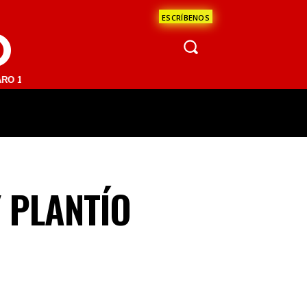
ESCRÍBENOS
O
FM | SAN JUAN DEL RÍO 93.1 FM | GUADALAJARA 1510 AM | LA PAZ 95
ÁCULOS
CIENCIA
ESTADOS
OPINI
 PLANTÍO