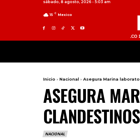
sábado, 8 agosto, 2026 - 5:03 am
C
15
Mexico
TOLUCA 98.9 FM | ATLACOMULCO 104.7 FM |
MILED
NACIONAL
INTERNACIONAL
Inicio
Nacional
Asegura Marina laborator
ASEGURA MARI
CLANDESTINOS
NACIONAL