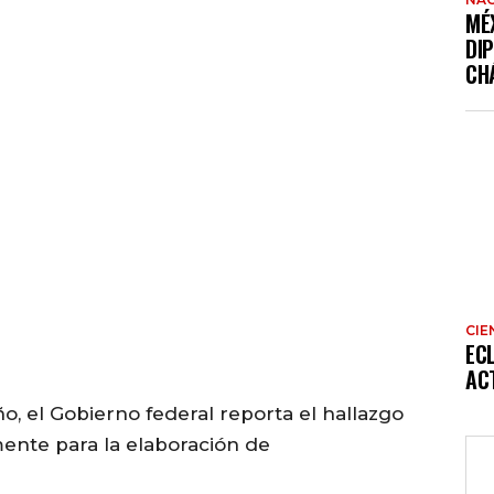
MÉ
DI
CH
CIE
EC
AC
ño, el Gobierno federal reporta el hallazgo
mente para la elaboración de