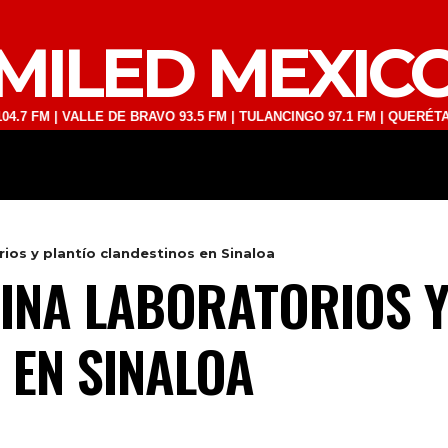
MILED MEXIC
 VALLE DE BRAVO 93.5 FM | TULANCINGO 97.1 FM | QUERÉTARO 103.1 
DEPORTES
TECNOLOGÍA
ESPECT
ios y plantío clandestinos en Sinaloa
NA LABORATORIOS Y
 EN SINALOA