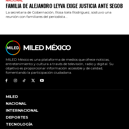
NACIONAL
FAMILIA DE ALEJANDRO LEYVA EXIGE JUSTICIA ANTE SEGOB
La secretaria de Gobernación, Rosa Icela Rodríguez, sostuvo una
reunión con familiares del periodista...
MILED MÉXICO
MILED México es una plataforma de medios que ofrece noticias,
entretenimiento y cultura a través de televisión, radio y digital. Su
objetivo es proporcionar información accesible y de calidad,
fomentando la participación ciudadana.
MILED
NACIONAL
INTERNACIONAL
DEPORTES
TECNOLOGÍA