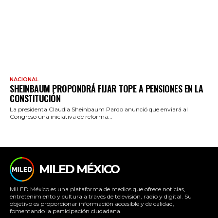
NACIONAL
SHEINBAUM PROPONDRÁ FIJAR TOPE A PENSIONES EN LA
CONSTITUCIÓN
La presidenta Claudia Sheinbaum Pardo anunció que enviará al
Congreso una iniciativa de reforma...
MILED MÉXICO
MILED México es una plataforma de medios que ofrece noticias,
entretenimiento y cultura a través de televisión, radio y digital. Su
objetivo es proporcionar información accesible y de calidad,
fomentando la participación ciudadana.