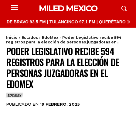
MILED MEXICO
AVO 93.5 FM | TULANCINGO 97.1 FM | QUERÉTARO 103.1 FM | SA
Inicio
Estados
EdoMex
Poder Legislativo recibe 594
registros para la elección de personas juzgadoras en...
PODER LEGISLATIVO RECIBE 594
REGISTROS PARA LA ELECCIÓN DE
PERSONAS JUZGADORAS EN EL
EDOMEX
EDOMEX
PUBLICADO EN
19 FEBRERO, 2025