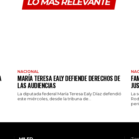
LO MÁS RELEVANTE
NACIONAL
NAC
A
MARÍA TERESA EALY DEFIENDE DERECHOS DE
FAM
LAS AUDIENCIAS
JUS
La diputada federal María Teresa Ealy Díaz defendió
La 
este miércoles, desde la tribuna de...
Rod
peri
MILED
¿Tie