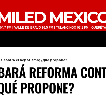
MILED MEXIC
| VALLE DE BRAVO 93.5 FM | TULANCINGO 97.1 FM | QUERÉTARO 103.1
DEPORTES
TECNOLOGÍA
ESPECT
a contra el nepotismo; ¿qué propone?
BARÁ REFORMA CONT
¿QUÉ PROPONE?