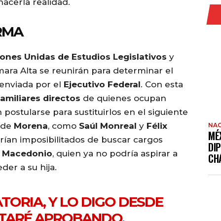
hacerla realidad.
RMA
ones Unidas de Estudios Legislativos
y
ara Alta se reunirán para determinar el
 enviada por el
Ejecutivo Federal
. Con esta
familiares directos
de quienes ocupan
postularse para sustituirlos en el siguiente
s de
Morena
, como
Saúl Monreal
y
Félix
NAC
MÉ
erían imposibilitados de buscar cargos
DI
 Macedonio
, quien ya no podría aspirar a
CH
der a su hija.
TORIA, Y LO DIGO DESDE
STARÉ APROBANDO,