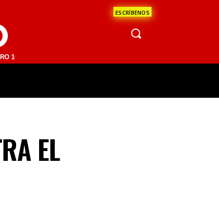
ESCRÍBENOS
O
 FM | SAN JUAN DEL RÍO 93.1 FM | GUADALAJARA 1510 AM | LA PAZ 
ÁCULOS
CIENCIA
ESTADOS
OPINI
RA EL