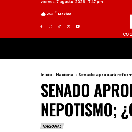
viernes, 7 agosto, 2026 - 7:47 pm
C
25.5
Mexico
TOLUCA 98.9 FM | ATLACOMULCO 104.7 FM 
MILED
NACIONAL
INTERNACIONAL
Inicio
Nacional
Senado aprobará reform
SENADO APRO
NEPOTISMO; 
NACIONAL