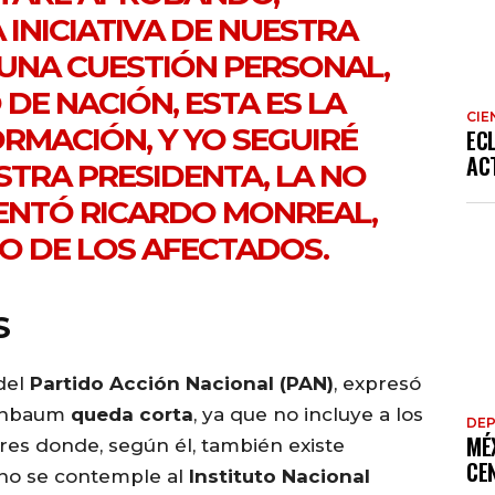
INICIATIVA DE NUESTRA
 UNA CUESTIÓN PERSONAL,
DE NACIÓN, ESTA ES LA
CIE
RMACIÓN, Y YO SEGUIRÉ
EC
AC
TRA PRESIDENTA, LA NO
ENTÓ
RICARDO MONREAL
,
NO DE LOS AFECTADOS.
S
del
Partido Acción Nacional (PAN)
, expresó
einbaum
queda corta
, ya que no incluye a los
DE
MÉ
ores donde, según él, también existe
CE
no se contemple al
Instituto Nacional