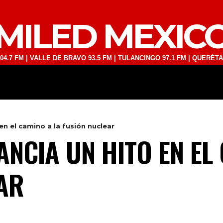
MILED MEXIC
 VALLE DE BRAVO 93.5 FM | TULANCINGO 97.1 FM | QUERÉTARO 103.1 
DEPORTES
TECNOLOGÍA
ESPECT
en el camino a la fusión nuclear
NCIA UN HITO EN EL
AR