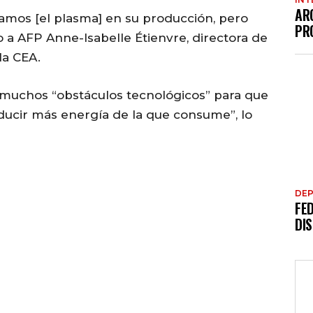
AR
amos [el plasma] en su producción, pero
PR
 a AFP Anne-Isabelle Étienvre, directora de
la CEA.
r muchos “obstáculos tecnológicos” para que
ducir más energía de la que consume”, lo
DE
FE
DI