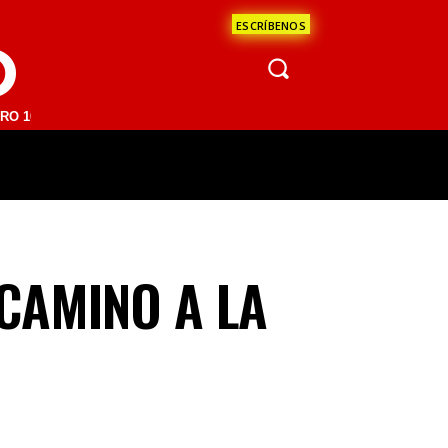
ESCRÍBENOS
O
FM | SAN JUAN DEL RÍO 93.1 FM | GUADALAJARA 1510 AM | LA PAZ 95
ÁCULOS
CIENCIA
ESTADOS
OPINI
 CAMINO A LA