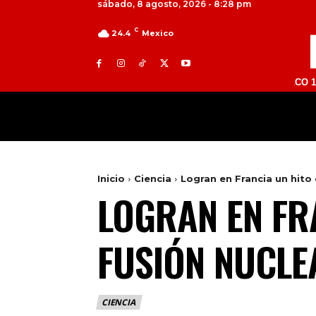
sábado, 8 agosto, 2026 - 8:28 pm
C
24.4
Mexico
TOLUCA 98.9 FM | ATLACOMULCO 104.7 FM |
MILED
NACIONAL
INTERNACIONAL
Inicio
Ciencia
Logran en Francia un hito 
LOGRAN EN FRA
FUSIÓN NUCLE
CIENCIA