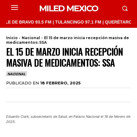
MILED MEXICO
E BRAVO 93.5 FM | TULANCINGO 97.1 FM | QUERÉTARO 103.1 FM 
Inicio
Nacional
El 15 de marzo inicia recepción masiva de
medicamentos: SSA
EL 15 DE MARZO INICIA RECEPCIÓN
MASIVA DE MEDICAMENTOS: SSA
NACIONAL
PUBLICADO EN
18 FEBRERO, 2025
Eduardo Clark, subsecretario de Salud, en Palacio Nacional el 18 de febrero de
2025.