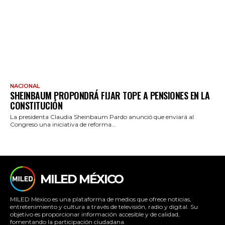
NACIONAL
SHEINBAUM PROPONDRÁ FIJAR TOPE A PENSIONES EN LA
CONSTITUCIÓN
La presidenta Claudia Sheinbaum Pardo anunció que enviará al
Congreso una iniciativa de reforma...
MILED MÉXICO
MILED México es una plataforma de medios que ofrece noticias,
entretenimiento y cultura a través de televisión, radio y digital. Su
objetivo es proporcionar información accesible y de calidad,
fomentando la participación ciudadana.