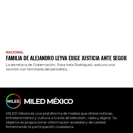
NACIONAL
FAMILIA DE ALEJANDRO LEYVA EXIGE JUSTICIA ANTE SEGOB
La secretaria de Gobernación, Rosa Icela Rodríguez, sostuvo una
reunión con familiares del periodista...
MILED MÉXICO
MILED México es una plataforma de medios que ofrece noticias,
entretenimiento y cultura a través de televisión, radio y digital. Su
objetivo es proporcionar información accesible y de calidad,
fomentando la participación ciudadana.