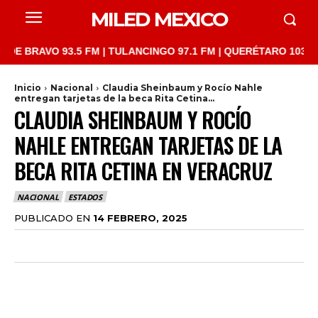
MILED MEXICO
AVO 93.5 FM | TULANCINGO 97.1 FM | QUERÉTARO 103.1 FM | SAN
Inicio
Nacional
Claudia Sheinbaum y Rocío Nahle
entregan tarjetas de la beca Rita Cetina...
CLAUDIA SHEINBAUM Y ROCÍO
NAHLE ENTREGAN TARJETAS DE LA
BECA RITA CETINA EN VERACRUZ
NACIONAL
ESTADOS
PUBLICADO EN
14 FEBRERO, 2025