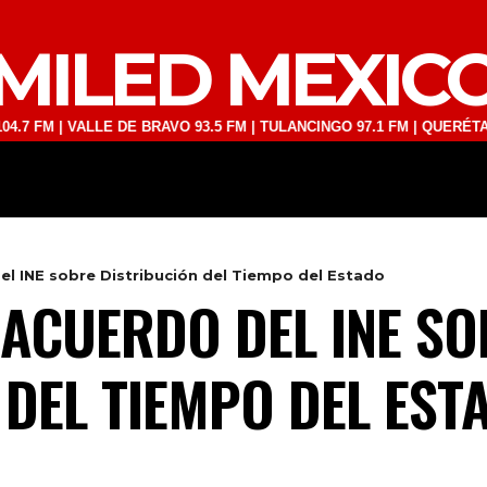
MILED MEXIC
| VALLE DE BRAVO 93.5 FM | TULANCINGO 97.1 FM | QUERÉTARO 103.1
DEPORTES
TECNOLOGÍA
ESPECT
l INE sobre Distribución del Tiempo del Estado
 ACUERDO DEL INE S
 DEL TIEMPO DEL EST