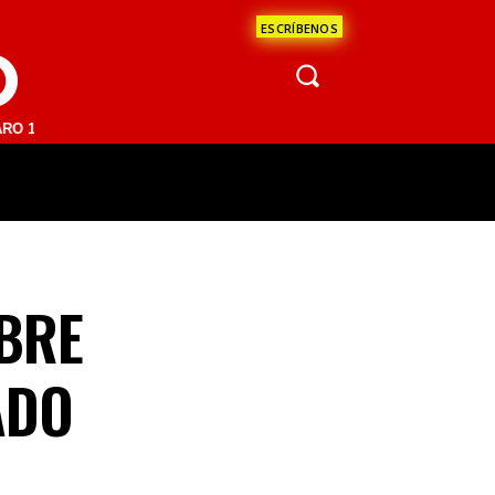
ESCRÍBENOS
O
 FM | SAN JUAN DEL RÍO 93.1 FM | GUADALAJARA 1510 AM | LA PAZ 
ÁCULOS
CIENCIA
ESTADOS
OPINI
OBRE
ADO