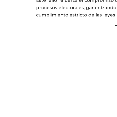
Este fallo refuerza el compromiso 
procesos electorales, garantizando l
cumplimiento estricto de las leyes 