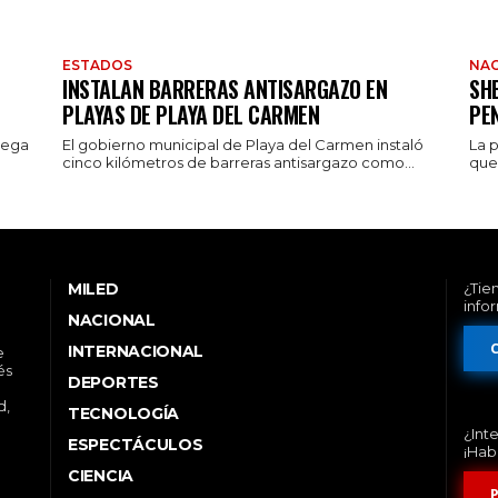
ESTADOS
NAC
INSTALAN BARRERAS ANTISARGAZO EN
SH
PLAYAS DE PLAYA DEL CARMEN
PE
rega
El gobierno municipal de Playa del Carmen instaló
La 
cinco kilómetros de barreras antisargazo como...
que 
MILED
¿Tie
info
NACIONAL
INTERNACIONAL
e
és
DEPORTES
d,
TECNOLOGÍA
¿Int
ESPECTÁCULOS
¡Hab
CIENCIA