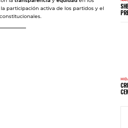
con la
transparencia
y
equidad
en los
SH
a participación activa de los partidos y el
PR
constitucionales.
HI
CR
CE