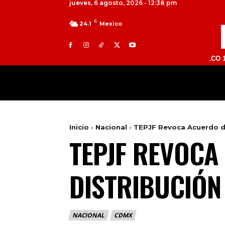
jueves, 6 agosto, 2026 - 12:38 pm
C
24.1
Mexico
TOLUCA 98.9 FM | ATLACOMULCO 104.7 FM 
MILED
NACIONAL
INTERNACIONAL
Inicio
Nacional
TEPJF Revoca Acuerdo de
TEPJF REVOCA
DISTRIBUCIÓN
NACIONAL
CDMX