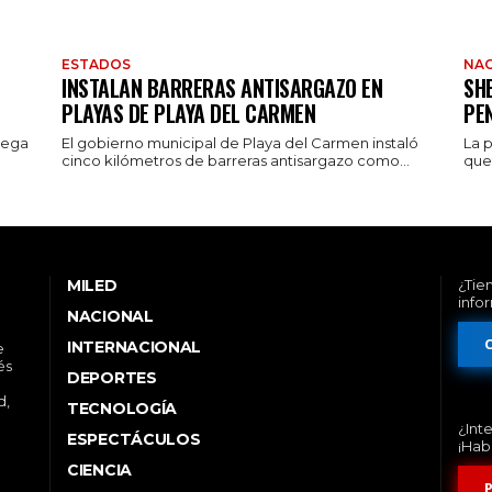
ESTADOS
NAC
INSTALAN BARRERAS ANTISARGAZO EN
SH
PLAYAS DE PLAYA DEL CARMEN
PE
rega
El gobierno municipal de Playa del Carmen instaló
La 
cinco kilómetros de barreras antisargazo como...
que 
MILED
¿Tie
info
NACIONAL
INTERNACIONAL
e
és
DEPORTES
d,
TECNOLOGÍA
¿Int
ESPECTÁCULOS
¡Hab
CIENCIA