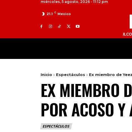
miércoles, 5 agosto, 2026 - 11:12 pm
C
21.1
Mexico
TOLUCA 98.9 FM | ATLACOMULCO 104.7 F
MILED
NACIONAL
INTERNACIONAL
Inicio
Espectáculos
Ex miembro de Yee
EX MIEMBRO D
POR ACOSO Y 
ESPECTÁCULOS