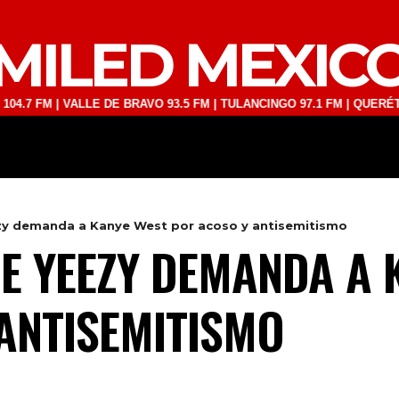
MILED MEXIC
M | VALLE DE BRAVO 93.5 FM | TULANCINGO 97.1 FM | QUERÉTARO 103
DEPORTES
TECNOLOGÍA
ESPECT
zy demanda a Kanye West por acoso y antisemitismo
E YEEZY DEMANDA A 
ANTISEMITISMO