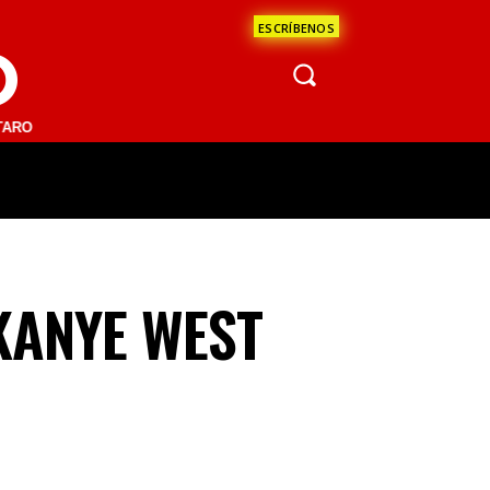
ESCRÍBENOS
O
.1 FM | SAN JUAN DEL RÍO 93.1 FM | GUADALAJARA 1510 AM | LA PAZ
ÁCULOS
CIENCIA
ESTADOS
OPINI
KANYE WEST