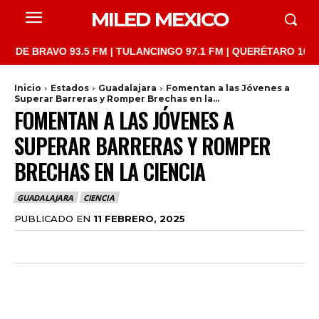
MILED MEXICO
RAVO 93.5 FM | TULANCINGO 97.1 FM | QUERÉTARO 103.1 FM | S
Inicio
Estados
Guadalajara
Fomentan a las Jóvenes a
Superar Barreras y Romper Brechas en la...
FOMENTAN A LAS JÓVENES A
SUPERAR BARRERAS Y ROMPER
BRECHAS EN LA CIENCIA
GUADALAJARA
CIENCIA
PUBLICADO EN
11 FEBRERO, 2025