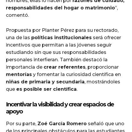
hombres, ellas lo hacen por
razones de cuidado,
responsabilidades del hogar o matrimonio
”,
comentó.
Propuesta por Planter Pérez para su rectorado,
una de las
políticas institucionales
será ofrecer
incentivos que permitan a las jóvenes seguir
estudiando sin que sus responsabilidades
personales interfieran. También destacó la
importancia de
crear referentes
, proporcionar
mentorías
y fomentar la curiosidad científica en
niñas de primaria y secundaria
, mostrándoles
que
es posible ser científica
.
Incentivar la visibilidad y crear espacios de
apoyo
Por su parte,
Zoé García Romero
señaló que uno
de los principales obstáculos para las estudiantes