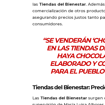
las
Tiendas del Bienestar
. Además,
comercialización de otros product
asegurando precios justos tanto p
consumidores.
“SE VENDERÁN ‘CH
EN LAS TIENDAS D
HAYA CHOCOLA
ELABORADO Y CO
PARA EL PUEBLO
Tiendas del Bienestar: Prec
Las
Tiendas del Bienestar
surgen d
supervisión de María Luisa Albores,