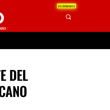
ESCRÍBENOS
O
 FM | SAN JUAN DEL RÍO 93.1 FM | GUADALAJARA 1510 AM | LA PAZ 
ÁCULOS
CIENCIA
ESTADOS
OPINI
E DEL
ICANO