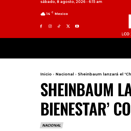
sábado, 8 agosto, 2026 - 6:15 am
C
14
Mexico
TOLUCA 98.9 FM | ATLACOMULCO 104.7 FM 
MILED
NACIONAL
INTERNACIONAL
Inicio
Nacional
Sheinbaum lanzará el 'C
SHEINBAUM LA
BIENESTAR’ C
NACIONAL