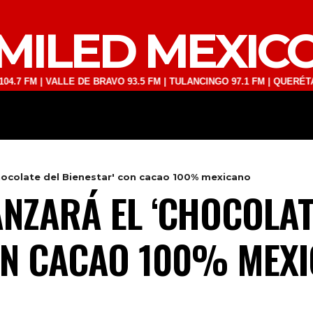
MILED MEXIC
| VALLE DE BRAVO 93.5 FM | TULANCINGO 97.1 FM | QUERÉTARO 103.1
DEPORTES
TECNOLOGÍA
ESPECT
hocolate del Bienestar' con cacao 100% mexicano
NZARÁ EL ‘CHOCOLAT
ON CACAO 100% MEX