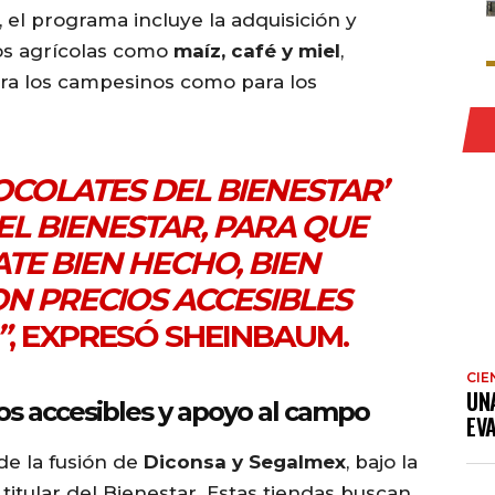
 el programa incluye la adquisición y
os agrícolas como
maíz, café y miel
,
ara los campesinos como para los
OCOLATES DEL BIENESTAR’
EL BIENESTAR, PARA QUE
TE BIEN HECHO, BIEN
N PRECIOS ACCESIBLES
”
, EXPRESÓ SHEINBAUM.
CIE
UN
ios accesibles y apoyo al campo
EV
e la fusión de
Diconsa y Segalmex
, bajo la
 titular del Bienestar. Estas tiendas buscan