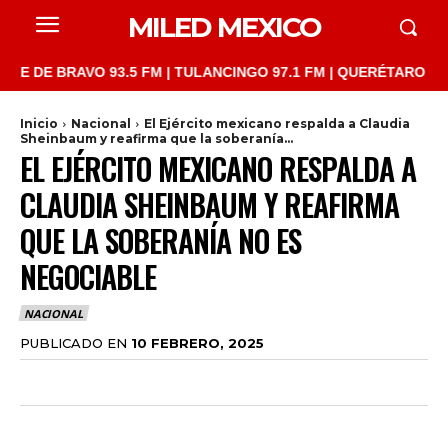
MILED MEXICO
 BRAVO 93.5 FM | TULANCINGO 97.1 FM | QUERÉTARO 103.1 FM |
Inicio
Nacional
El Ejército mexicano respalda a Claudia
Sheinbaum y reafirma que la soberanía...
EL EJÉRCITO MEXICANO RESPALDA A
CLAUDIA SHEINBAUM Y REAFIRMA
QUE LA SOBERANÍA NO ES
NEGOCIABLE
NACIONAL
PUBLICADO EN
10 FEBRERO, 2025