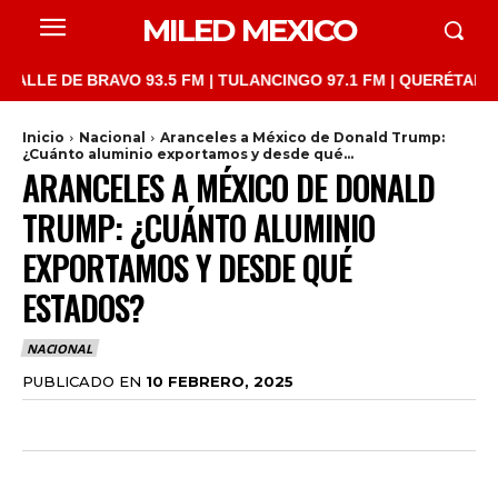
MILED MEXICO
E DE BRAVO 93.5 FM | TULANCINGO 97.1 FM | QUERÉTARO 103.1 
Inicio
Nacional
Aranceles a México de Donald Trump:
¿Cuánto aluminio exportamos y desde qué...
ARANCELES A MÉXICO DE DONALD
TRUMP: ¿CUÁNTO ALUMINIO
EXPORTAMOS Y DESDE QUÉ
ESTADOS?
NACIONAL
PUBLICADO EN
10 FEBRERO, 2025