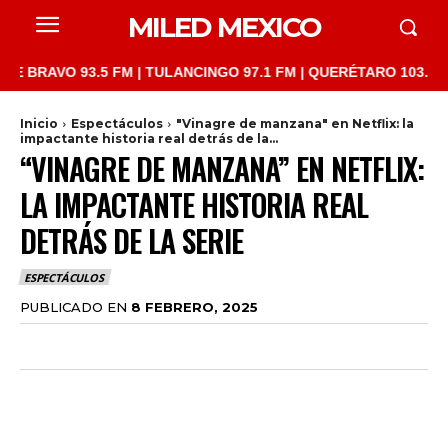
MILED MEXICO
RAVO 93.5 FM | TULANCINGO 97.1 FM | QUERÉTARO 103.1 FM | S
Inicio
Espectáculos
"Vinagre de manzana" en Netflix: la
impactante historia real detrás de la...
“VINAGRE DE MANZANA” EN NETFLIX:
LA IMPACTANTE HISTORIA REAL
DETRÁS DE LA SERIE
ESPECTÁCULOS
PUBLICADO EN
8 FEBRERO, 2025