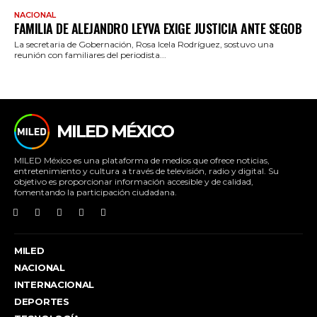
NACIONAL
FAMILIA DE ALEJANDRO LEYVA EXIGE JUSTICIA ANTE SEGOB
La secretaria de Gobernación, Rosa Icela Rodríguez, sostuvo una
reunión con familiares del periodista...
MILED MÉXICO
MILED México es una plataforma de medios que ofrece noticias,
entretenimiento y cultura a través de televisión, radio y digital. Su
objetivo es proporcionar información accesible y de calidad,
fomentando la participación ciudadana.
MILED
NACIONAL
INTERNACIONAL
DEPORTES