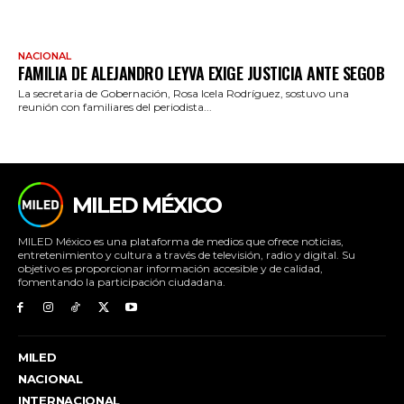
NACIONAL
FAMILIA DE ALEJANDRO LEYVA EXIGE JUSTICIA ANTE SEGOB
La secretaria de Gobernación, Rosa Icela Rodríguez, sostuvo una
reunión con familiares del periodista...
MILED MÉXICO
MILED México es una plataforma de medios que ofrece noticias,
entretenimiento y cultura a través de televisión, radio y digital. Su
objetivo es proporcionar información accesible y de calidad,
fomentando la participación ciudadana.
MILED
NACIONAL
INTERNACIONAL