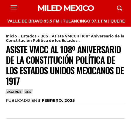
MILED MEXICO
ALLE DE BRAVO 93.5 FM | TULANCINGO 97.1 FM | QUERÉTARO 103
Inicio
Estados
BCS
Asiste VMCC al 108º Aniversario de la
Constitución Política de los Estados...
ASISTE VMCC AL 108º ANIVERSARIO
DE LA CONSTITUCIÓN POLÍTICA DE
LOS ESTADOS UNIDOS MEXICANOS DE
1917
ESTADOS
BCS
PUBLICADO EN
5 FEBRERO, 2025