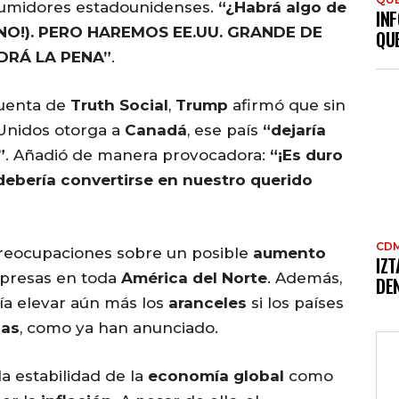
sumidores estadounidenses.
“¿Habrá algo de
INF
ÁS NO!). PERO HAREMOS EE.UU. GRANDE DE
QU
DRÁ LA PENA”
.
cuenta de
Truth Social
,
Trump
afirmó que sin
Unidos otorga a
Canadá
, ese país
“dejaría
”
. Añadió de manera provocadora:
“¡Es duro
 debería convertirse en nuestro querido
CD
eocupaciones sobre un posible
aumento
IZ
mpresas en toda
América del Norte
. Además,
DE
a elevar aún más los
aranceles
si los países
ias
, como ya han anunciado.
a estabilidad de la
economía global
como