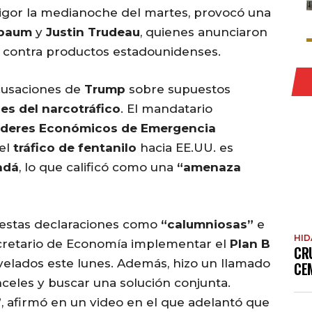
vigor la medianoche del martes, provocó una
nbaum
y
Justin Trudeau
, quienes anunciaron
a contra productos estadounidenses.
cusaciones de
Trump
sobre supuestos
les del narcotráfico
. El mandatario
oderes Económicos de Emergencia
el
tráfico de fentanilo
hacia EE.UU. es
adá
, lo que calificó como una
“amenaza
 estas declaraciones como
“calumniosas”
e
HI
cretario de Economía implementar el
Plan B
CR
evelados este lunes. Además, hizo un llamado
CE
nceles y buscar una solución conjunta.
”
, afirmó en un video en el que adelantó que