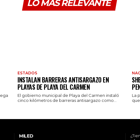
LO MÁS RELEVANTE
ESTADOS
NAC
INSTALAN BARRERAS ANTISARGAZO EN
SH
PLAYAS DE PLAYA DEL CARMEN
PE
rega
El gobierno municipal de Playa del Carmen instaló
La 
cinco kilómetros de barreras antisargazo como...
que 
MILED
¿Tie