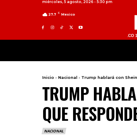
miércoles, 5 agosto, 2026 - 5:30 pm
C
27.7
Mexico
TOLUCA 98.9 FM | ATLACOMULCO 104.7 FM 
MILED
NACIONAL
INTERNACIONAL
Inicio
Nacional
Trump hablará con Shein
TRUMP HABLA
QUE RESPONDE
NACIONAL