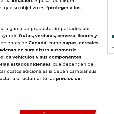
er la
inflación
. A pesar de ello, el
es que su objetivo es
“proteger a los
lia gama de productos importados por
cluyendo
frutas, verduras, cerveza, licores y
ovenientes de
Canadá
, como
papas, cereales,
adenas de suministro automotriz
e los vehículos y sus componentes
erías estadounidenses
, que dependen del
tar costos adicionales si deben cambiar sus
pactaría directamente los
precios del