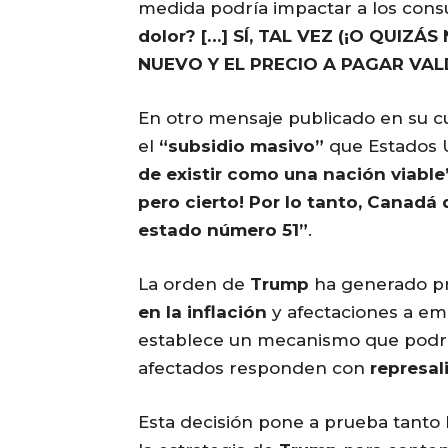
medida podría impactar a los con
dolor? […] SÍ, TAL VEZ (¡O QUIZ
NUEVO Y EL PRECIO A PAGAR VAL
En otro mensaje publicado en su 
el
“subsidio masivo”
que Estados 
de existir como una nación viable
pero cierto! Por lo tanto, Canadá
estado número 51”
.
La orden de
Trump
ha generado pr
en la inflación
y afectaciones a e
establece un mecanismo que podrí
afectados responden con
represal
Esta decisión pone a prueba tanto l