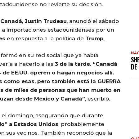
tadounidense no revierte su decisión.
e
Canadá, Justin Trudeau
, anunció el sábado
%
a importaciones estadounidenses por un
es
en respuesta a la política de
Trump
.
NAC
formó en su red social que ya había
SH
vería a hacerlo a las
3 de la tarde
.
“Canadá
DE
s de EE.UU. operen o hagan negocios allí.
 como esas, pero también está la GUERRA
 de miles de personas que han muerto en
ruzan desde México y Canadá”
, escribió.
n el domingo, asegurando que durante
o” a Estados Unidos
, probablemente
n sus vecinos. También reconoció que la
QU