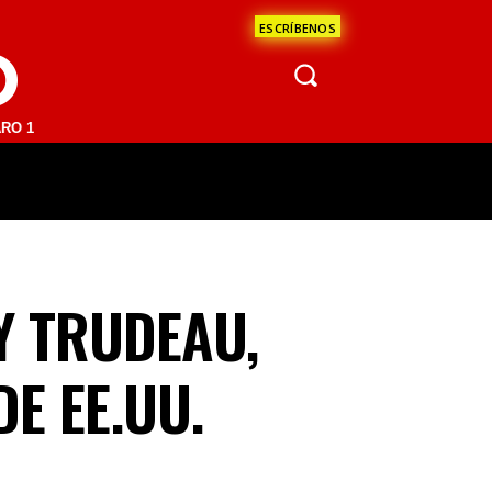
ESCRÍBENOS
O
 FM | SAN JUAN DEL RÍO 93.1 FM | GUADALAJARA 1510 AM | LA PAZ 9
ÁCULOS
CIENCIA
ESTADOS
OPINI
 TRUDEAU,
E EE.UU.