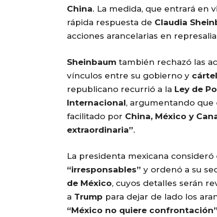
China
. La medida, que entrará en 
rápida respuesta de
Claudia Shei
acciones arancelarias en represali
Sheinbaum
también rechazó las a
vínculos entre su gobierno y
cárte
republicano recurrió a la
Ley de P
Internacional
, argumentando que 
facilitado por
China, México y Can
extraordinaria”
.
La presidenta mexicana consideró
“irresponsables”
y ordenó a su se
de México
, cuyos detalles serán r
a
Trump
para dejar de lado los ara
“México no quiere confrontación