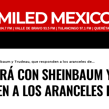
MILED MEXIC
| VALLE DE BRAVO 93.5 FM | TULANCINGO 97.1 FM | QUERÉTARO 103.1
DEPORTES
TECNOLOGÍA
ESPECT
baum y Trudeau, que responden a los aranceles de...
RÁ CON SHEINBAUM Y
N A LOS ARANCELES D