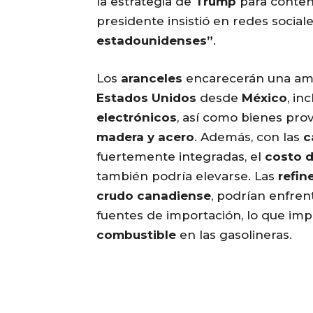
la estrategia de
Trump
para conten
presidente insistió en redes social
estadounidenses”
.
Los
aranceles
encarecerán una amp
Estados Unidos
desde
México
, in
electrónicos
, así como bienes pr
madera y acero
. Además, con las
c
fuertemente integradas, el
costo d
también podría elevarse. Las
refin
crudo canadiense
, podrían enfren
fuentes de importación, lo que im
combustible
en las gasolineras.